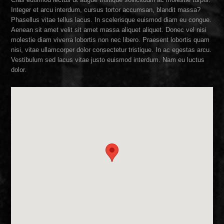
Integer et arcu interdum, cursus tortor accumsan, blandit massa?
Phasellus vitae tellus lacus. In scelerisque euismod diam eu congue.
Aenean sit amet velit sit amet massa aliquet aliquet. Donec vel nisi
molestie diam viverra lobortis non nec libero. Praesent lobortis quam
nisi, vitae ullamcorper dolor consectetur tristique. In ac egestas arcu.
Vestibulum sed lacus vitae justo euismod interdum. Nam eu luctus
dolor.