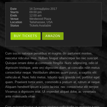
Date
16 Σεπτεμβρίου 2017
Starts
09:00 pm
Ends
12:00 am
Venue
Westwood Plaza
Location
Tallahassee, USA
Status
Tickets Available
BUY TICKETS
AMAZON
Cum sociis natoque penatibus et magnis dis parturient montes,
nascetur ridiculus mus. Nullam feugiat ullamcorper leo nec suscipit.
Quisque ornare dolor ut commodo fringilla. Nunc adipiscing, odio id
dignissim tristique, ante orci dignissim diam, at convallis nibh metus
consectetur neque. Vestibulum ultricies quam purus, a sagittis elit
vehicula et. Nunc felis metus, lobortis quis gravida vel, porttitor eget
quam. Praesent tortor enim, commodo a pretium at, rutrum at neque.
Aliquam hendrerit ipsum a justo lacinia, nec consectetur elit tempor.
Vivamus a dignissim erat. Ut imperdiet aliquet dolor, ac venenatis
ante malesuada vitae.
Cras euismod lectus ut augue tristique sollicitudin ac molestie turpis.